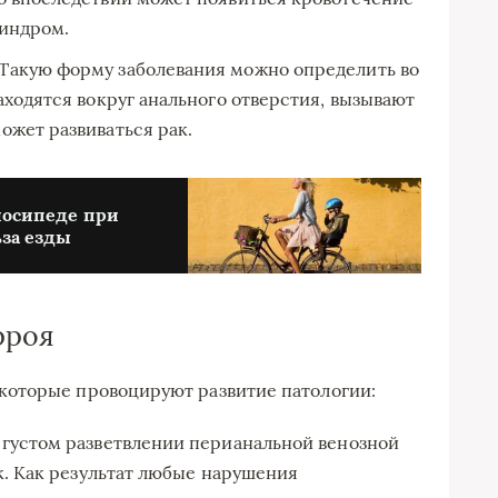
синдром.
Такую форму заболевания можно определить во
аходятся вокруг анального отверстия, вызывают
ожет развиваться рак.
лосипеде при
ьза езды
рроя
оторые провоцируют развитие патологии:
густом разветвлении перианальной венозной
к. Как результат любые нарушения