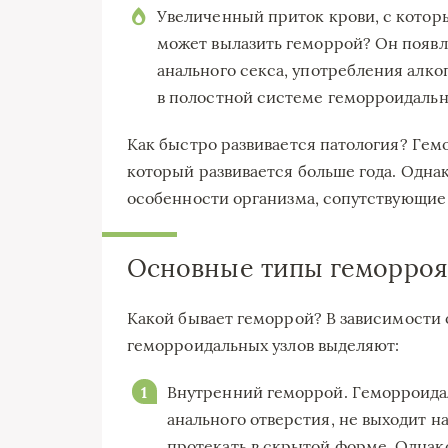
Увеличенный приток крови, с котор
может вылазить геморрой? Он появля
анального секса, употребления алко
в полостной системе геморроидальны
Как быстро развивается патология? Гем
который развивается больше года. Одн
особенности организма, сопутствующие
Основные типы геморроя
Какой бывает геморрой? В зависимости
геморроидальных узлов выделяют:
Внутренний геморрой. Геморроидал
анального отверстия, не выходит н
протекать в скрытой форме. Однак