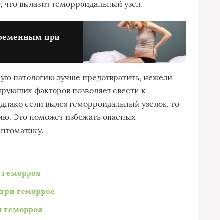
 что вылазит геморроидальный узел.
еременным при
бую патологию лучше предотвратить, нежели
ирующих факторов позволяет свести к
днако если вылез геморроидальный узелок, то
ию. Это поможет избежать опасных
птоматику.
 геморроя
при геморрое
 геморроя